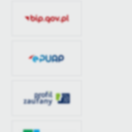
U
Sz
ws
N
Ni
um
Pl
Wi
Tw
co
F
Te
Ci