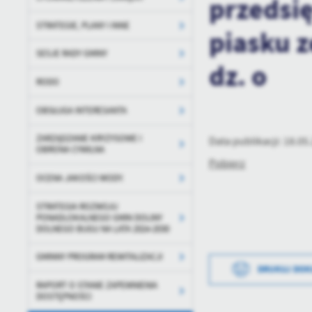
przedsię
STRATEGIE, PLANY I INNE
piasku z
SESJE RADY GMINY
dz. o
RODO
OBSŁUGA INTERESANTA
ZARZĄDZANIE KRYZYSOWE I
Data publikacji: 18.05
OBRONA CYWILNA
Pobierz
OCENA JAKOŚCI WODY.
STRATEGIA ROZWOJU
PONADLOKALNEGO GMIN DOLINY
DOLNEGO BUGU NA LATA 2024-2030
GMINNY PROGRAM REWITALIZACJI
DRUKUJ DO
RAPORT O STANIE ZAPEWNIENIA
DOSTĘPNOŚCI