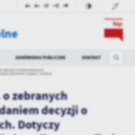
elne
ZAMÓWIENIA PUBLICZNE
KONTAKT
em decyzji o środowiskowych
asku ze żwirem i piasku - ze złoża
RĘBY KOŚCIELNE
ZAPYTANIA OFERTOWE 2026
PETYCJE
PRZETARGI
I PUBLICZNEJ
ŚĆ JEDNOSTEK
ZAPYTANIA OFERTOWE POWYŻEJ 130
BEZPŁATNA POMOC PRAWNA
PLAN POSTĘPOWAŃ O UDZ
. o zebranych
000
ZAMÓWIEŃ PUBLICZNYCH N
ROK
I PUBLICZNEJ
SYGNALISTA
BIP
SPRZEDAŻ/DZIERŻAWA
daniem decyzji o
NIERUCHOMOŚCI I MIENIA
ZGROMADZENIA
RUCHOMEGO 2026
YWANIE
PUBLICZNEGO
h. Dotyczy