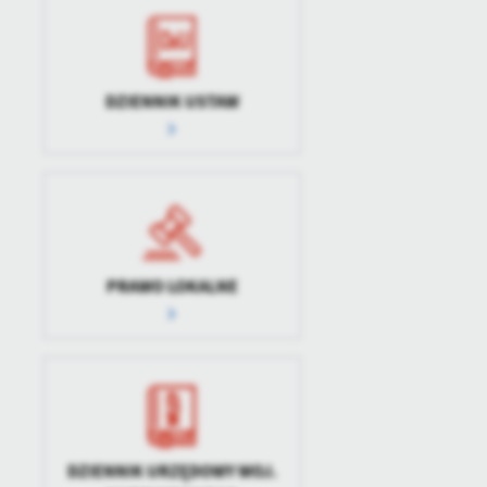
DZIENNIK USTAW
PRAWO LOKALNE
DZIENNIK URZĘDOWY WOJ.