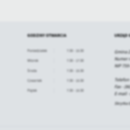
GODZINY OTWARCIA
URZĄD 
Poniedziałek
7:30 - 15:30
Gmina Z
Numer r
Wtorek
7:30 - 17:30
NIP 759
Środa
7:30 - 15:30
Telefon 
Czwartek
7:30 - 15:30
Fax - (8
Piątek
7:30 - 15:30
E-mail 
Skrytka 