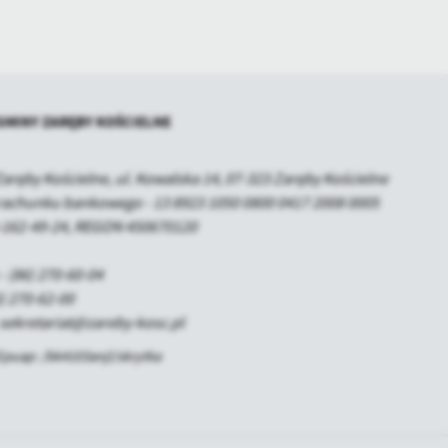
GMINY ZARĘBY KOŚCIELNE
aręby Kościelne, ul. Kowalska 14, 07-323 Zaręby Kościelne
achunku bankowego - 13 8923 1050 0800 0417 2008 0005
-162-49-24, REGON 450670120
- (86) 270-60-04
6) 270-62-00
- sekretariat@zareby-kosc.pl
Epuap: /bk4103anjl/skrytka