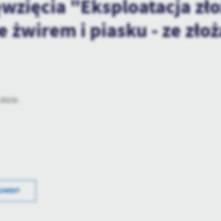
wzięcia "Eksploatacja złoż
e żwirem i piasku - ze zło
.2023r.
Data wyt
KUMENT
Wytworzy
Data opu