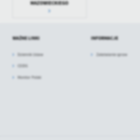
MAZOWIECKIEGO
WAŻNE LINKI
INFORMACJE
Dziennik Ustaw
Załatwianie spraw
CEIDG
Monitor Polski