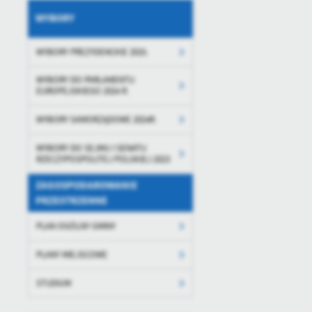
WYBORY
WYBORY PREZYDENCKIE 2025.
WYBORY DO PARLAMENTU
EUROPEJSKIEGO 2024 R.
WYBORY SAMORZĄDOWE 2024R.
WYBORY DO SEJMU I SENATU
RZECZYPOSPOLITEJ POLSKIEJ 2023
ZAGOSPODAROWANIE
PRZESTRZENNE
PLAN OGÓLNY GMINY
PLANY MIEJSCOWE
STUDIUM