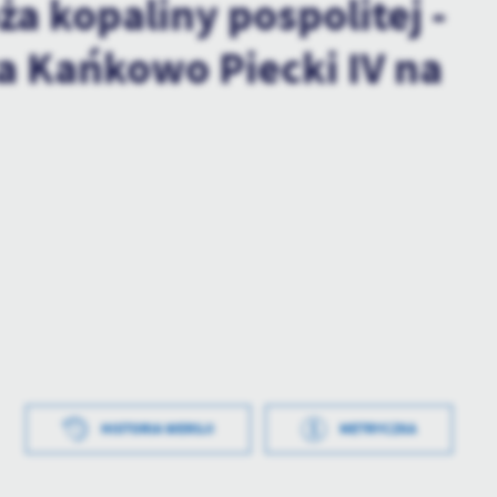
a kopaliny pospolitej -
ża Kańkowo Piecki IV na
worzenia
2023-05-19 07:56:58
HISTORIA WERSJI
METRYCZKA
ł
Maciej Ogonowski
blikowania
2023-05-19 07:58:27