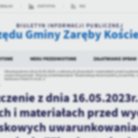
OBSŁUGI
STATYSTYKI
RSS
BIULETYN INFORMACJI PUBLICZNEJ
zędu Gminy Zaręby Kości
OTOWE
MENU PRZEDMIOTOWE
ZAŁATWIANIE SPRAW
Obwieszczenie z dnia 16.05.2023r. o zebranych dowodach i materiałach przed wydani
uwarunkowaniach. Dotyczy przedsięwzięcia "Eksploatacja złoża kopaliny pospolitej - pi
Kańkowo Piecki IV na dz. o
ORGANIZACJA URZĘDU GMINY
OŚWIADCZENIA MAJĄTKOWE
WYKAZ SPRAW
STATUT GMINY ZA
BUDŻET GMINY
SOŁECTWA
DOSTĘP DO INFORMACJ
SPRAWOZDAWCZO
zenie z dnia 16.05.2023r
DOSTĘP DO INFORMACJ
NIEUDOSTEPNIONEJ W 
h i materiałach przed wy
PONOWNE WYKORZYST
INFORMACJI SEKTORA 
skowych uwarunkowaniac