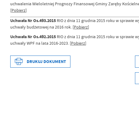
uchwalenia Wieloletniej Prognozy Finansowej Gminy Zaręby Kościelne
[
Pobierz
]
Uchwała Nr Os.493.2015
RIO z dnia 11 grudnia 2015 roku w sprawie wy
uchwały budżetowej na 2016 rok. [
Pobierz
]
Uchwała Nr Os.492.2015
RIO z dnia 11 grudnia 2015 roku w sprawie wy
uchwały WPF na lata 2016-2023. [
Pobierz
]
DRUKUJ DOKUMENT
Data wytworzenia
2022-12-07 11:1
Wytworzył
Maciej Ogonows
Data opublikowania
2023-01-13 09:4
Opublikował
Maciej Ogonows
Data ostatniej aktualizacji
2023-09-22 13:1
Ostatnio zaktualizował
Maciej Ogonows