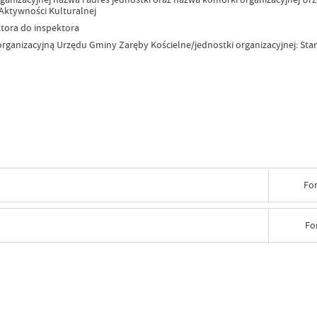
 Aktywności Kulturalnej
tora do inspektora
ganizacyjną Urzędu Gminy Zaręby Kościelne/jednostki organizacyjnej: Stano
Fo
Data wy
Fo
Wytworz
Data wy
Data op
Wytworz
Opublik
Data wy
Data op