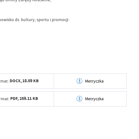
wisko ds. kultury, sportu i promocji
DOCX,
18.59 KB
rmat:
Metryczka
tworzenia
2025-02-11 12:56:48
PDF,
259.11 KB
rmat:
Metryczka
ył
Maciej Ogonowski
tworzenia
2025-02-11 12:56:23
ublikowania
2025-02-11 12:58:36
ył
Maciej Ogonowski
ował
Maciej Ogonowski
tworzenia
2025-02-11 12:54:41
ublikowania
2025-02-11 12:58:36