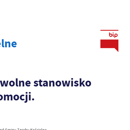
elne
 wolne stanowisko
omocji.
ząd Gminy Zaręby Kościelne,