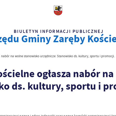
BIULETYN INFORMACJI PUBLICZNEJ
zędu Gminy Zaręby Kości
nabór na wolne stanowisko urzędnicze: Stanowisko ds. kultury, sportu i promocji.
ścielne ogłasza nabór na
o ds. kultury, sportu i pr
anizacyjnej nazwa i adres jednostki oraz nazwa komórki organizacyjnej Ur