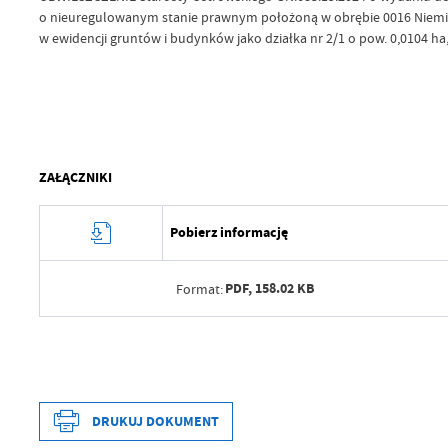
o nieuregulowanym stanie prawnym położoną w obrębie 0016 Niemir
w ewidencji gruntów i budynków jako działka nr 2/1 o pow. 0,0104 ha
ZAŁĄCZNIKI
Pobierz informację
PDF,
158.02 KB
Format:
Data wytworzenia
Wytworzył
Data wytworzenia
Data opublikowania
DRUKUJ DOKUMENT
Wytworzył